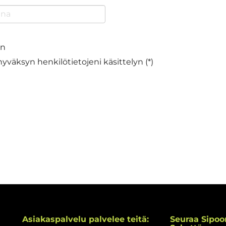
en
hyväksyn henkilötietojeni käsittelyn (*)
Asiakaspalvelu palvelee teitä:
Seuraa Sipoo