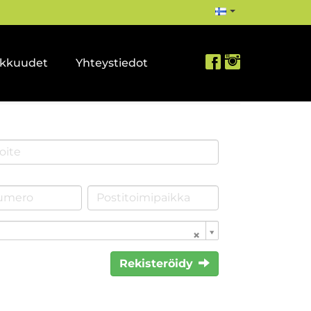
akkuudet
Yhteystiedot
Rekisteröidy