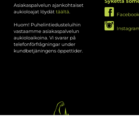
Sykettä som
Asiakaspalvelun ajankohtaiset
aukioloajat löydät
täältä
.
Faceboo
Huom! Puhelintiedusteluihin
Instagra
vastaamme asiakaspalvelun
aukioloaikoina. Vi svarar på
telefonförfrågningar under
kundbetjäningens öppettider.
isan Syke
| Toiminnanohjausjärjestelmä
WiseGym
powered by
WiseN