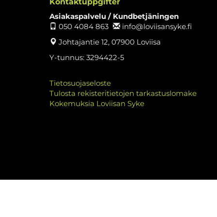
Kontaktuppgifter
Asiakaspalvelu / Kundbetjäningen
050 4084 863
info@loviisansyke.fi
Johtajantie 12, 07900 Loviisa
Y-tunnus: 3294422-5
Tietosuojaseloste
Tulosta rekisteritietojen tarkastuslomake
Kokemuksia Loviisan Syke
© Lovi