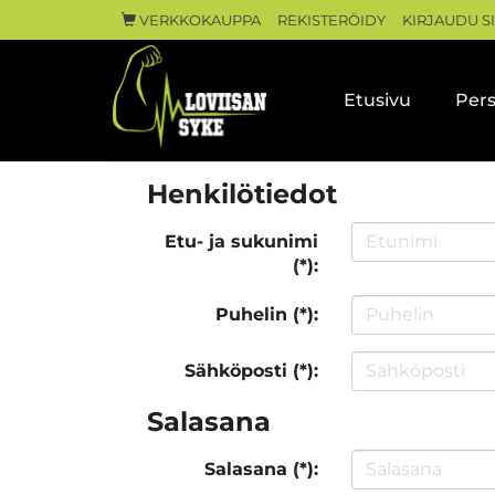
VERKKOKAUPPA
REKISTERÖIDY
KIRJAUDU S
Etusivu
Pers
Henkilötiedot
Etu- ja sukunimi
(*):
Puhelin (*):
Sähköposti (*):
Salasana
Salasana (*):