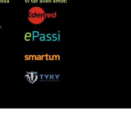
essa
Vi tar även emot:
k
m
etwork