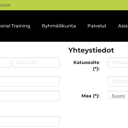
ISÄÄN
onal Training
Ryhmäliikunta
Palvelut
Asi
Yhteystiedot
Katuosoite
(*):
Suomi
Maa (*):