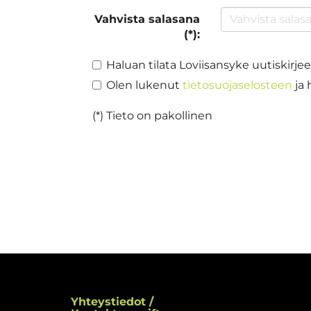
Vahvista salasana
(*):
Haluan tilata Loviisansyke uutiskirje
Olen lukenut
tietosuojaselosteen
ja 
(*) Tieto on pakollinen
Yhteystiedot /