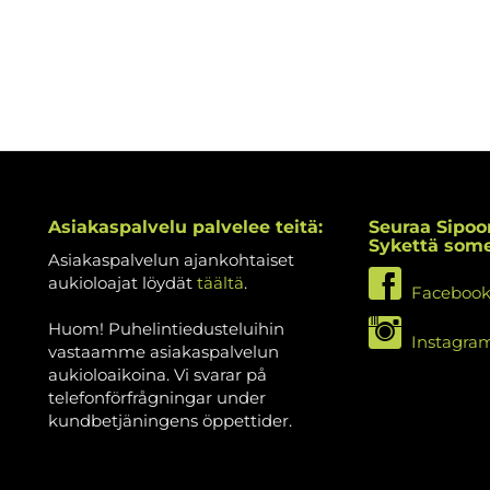
Asiakaspalvelu palvelee teitä:
Seuraa Sipoo
Sykettä som
Asiakaspalvelun ajankohtaiset
aukioloajat löydät
täältä
.
Faceboo
Huom! Puhelintiedusteluihin
Instagra
vastaamme asiakaspalvelun
aukioloaikoina. Vi svarar på
telefonförfrågningar under
kundbetjäningens öppettider.