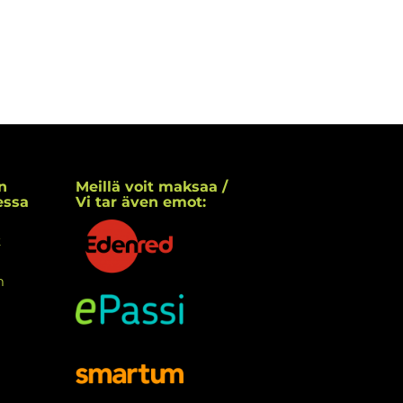
n
Meillä voit maksaa /
essa
Vi tar även emot:
k
m