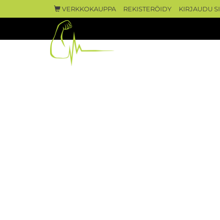
VERKKOKAUPPA
REKISTERÖIDY
KIRJAUDU S