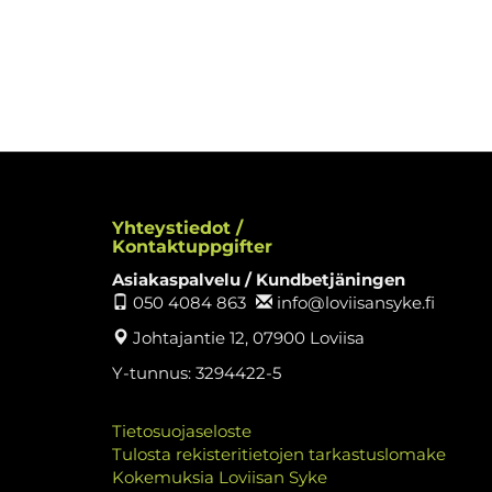
Yhteystiedot /
Kontaktuppgifter
Asiakaspalvelu / Kundbetjäningen
050 4084 863
info@loviisansyke.fi
Johtajantie 12, 07900 Loviisa
Y-tunnus: 3294422-5
Tietosuojaseloste
Tulosta rekisteritietojen tarkastuslomake
Kokemuksia Loviisan Syke