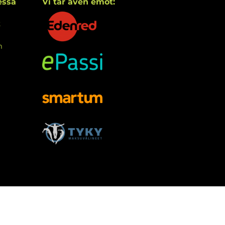
essa
Vi tar även emot:
k
m
etwork