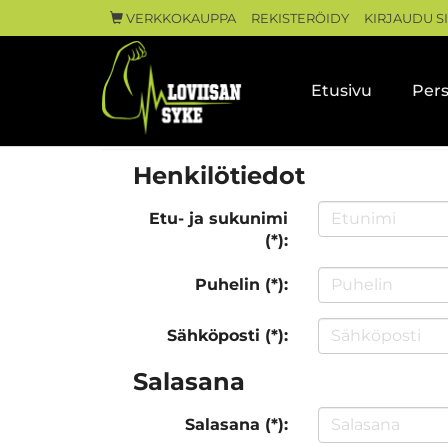
VERKKOKAUPPA
REKISTERÖIDY
KIRJAUDU S
Etusivu
Pers
Henkilötiedot
Etu- ja sukunimi
(*):
Puhelin (*):
Sähköposti (*):
Salasana
Salasana (*):