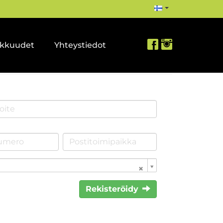
akkuudet
Yhteystiedot
Rekisteröidy