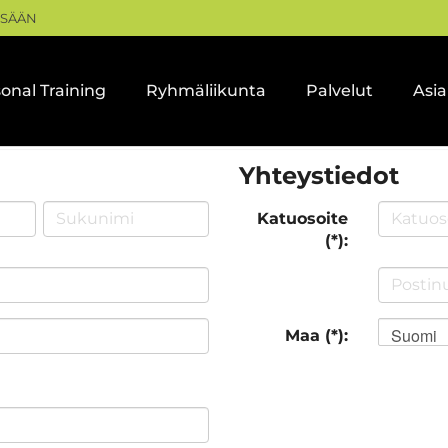
ISÄÄN
onal Training
Ryhmäliikunta
Palvelut
Asi
Yhteystiedot
Katuosoite
(*):
Suomi
Maa (*):