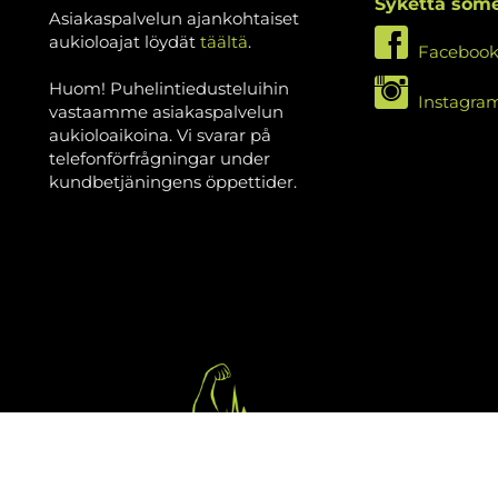
Sykettä som
Asiakaspalvelun ajankohtaiset
aukioloajat löydät
täältä
.
Faceboo
Huom! Puhelintiedusteluihin
Instagra
vastaamme asiakaspalvelun
aukioloaikoina. Vi svarar på
telefonförfrågningar under
kundbetjäningens öppettider.
isan Syke
| Toiminnanohjausjärjestelmä
WiseGym
powered by
WiseN