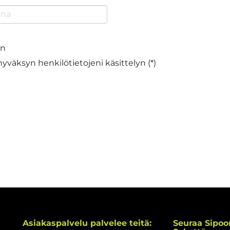
en
hyväksyn henkilötietojeni käsittelyn (*)
Asiakaspalvelu palvelee teitä:
Seuraa Sipoo