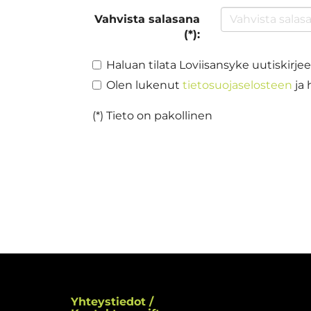
Vahvista salasana
(*):
Haluan tilata Loviisansyke uutiskirje
Olen lukenut
tietosuojaselosteen
ja 
(*) Tieto on pakollinen
Yhteystiedot /