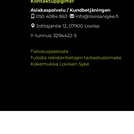
Kontaktuppgifter
Asiakaspalvelu / Kundbetjäningen
050 4084 863
info@loviisansyke.fi
Johtajantie 12, 07900 Loviisa
Y-tunnus: 3294422-5
Tietosuojaseloste
Tulosta rekisteritietojen tarkastuslomake
Kokemuksia Loviisan Syke
© Lovi