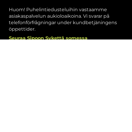
Huom! Puhelintiedusteluihin vastaamme
asiakaspalvelun aukioloaikoina. Vi svarar på
telefonförfrågningar under kundbetjäningens
öppettider.
Seuraa Sipoon Sykettä somessa
Facebook
Instagram
Meillä voit maksaa /
Vi tar även emot: