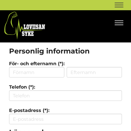
Navi
Navi
Personlig information
För- och efternamn (*):
Telefon (*):
E-postadress (*):