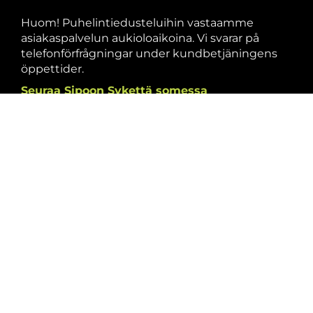
Huom! Puhelintiedusteluihin vastaamme
asiakaspalvelun aukioloaikoina. Vi svarar på
telefonförfrågningar under kundbetjäningens
öppettider.
Seuraa Sipoon Sykettä somessa
Facebook
Instagram
Meillä voit maksaa /
Vi tar även emot: