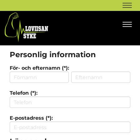
Navi
Navi
Personlig information
För- och efternamn (*):
Telefon (*):
E-postadress (*):