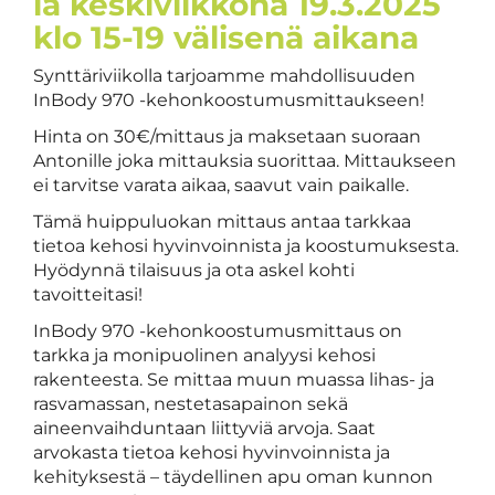
ia keskiviikkona 19.3.2025
klo 15-19 välisenä aikana
Synttäriviikolla tarjoamme mahdollisuuden
InBody 970 -kehonkoostumusmittaukseen!
Hinta on 30€/mittaus ja maksetaan suoraan
Antonille joka mittauksia suorittaa. Mittaukseen
ei tarvitse varata aikaa, saavut vain paikalle.
Tämä huippuluokan mittaus antaa tarkkaa
tietoa kehosi hyvinvoinnista ja koostumuksesta.
Hyödynnä tilaisuus ja ota askel kohti
tavoitteitasi!
InBody 970 -kehonkoostumusmittaus on
tarkka ja monipuolinen analyysi kehosi
rakenteesta. Se mittaa muun muassa lihas- ja
rasvamassan, nestetasapainon sekä
aineenvaihduntaan liittyviä arvoja. Saat
arvokasta tietoa kehosi hyvinvoinnista ja
kehityksestä – täydellinen apu oman kunnon