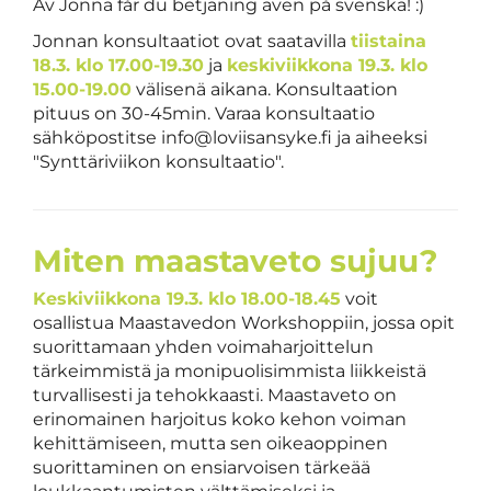
Av Jonna får du betjäning även på svenska! :)
Jonnan konsultaatiot ovat saatavilla
tiistaina
18.3. klo 17.00-19.30
ja
keskiviikkona 19.3. klo
15.00-19.00
välisenä aikana. Konsultaation
pituus on 30-45min. Varaa konsultaatio
sähköpostitse info@loviisansyke.fi ja aiheeksi
"Synttäriviikon konsultaatio".
Miten maastaveto sujuu?
Keskiviikkona 19.3. klo 18.00-18.45
voit
osallistua Maastavedon Workshoppiin, jossa opit
suorittamaan yhden voimaharjoittelun
tärkeimmistä ja monipuolisimmista liikkeistä
turvallisesti ja tehokkaasti. Maastaveto on
erinomainen harjoitus koko kehon voiman
kehittämiseen, mutta sen oikeaoppinen
suorittaminen on ensiarvoisen tärkeää