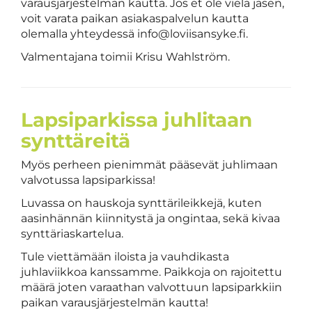
varausjärjestelmän kautta. Jos et ole vielä jäsen,
voit varata paikan asiakaspalvelun kautta
olemalla yhteydessä info@loviisansyke.fi.
Valmentajana toimii Krisu Wahlström.
Lapsiparkissa juhlitaan
synttäreitä
Myös perheen pienimmät pääsevät juhlimaan
valvotussa lapsiparkissa!
Luvassa on hauskoja synttärileikkejä, kuten
aasinhännän kiinnitystä ja ongintaa, sekä kivaa
synttäriaskartelua.
Tule viettämään iloista ja vauhdikasta
juhlaviikkoa kanssamme. Paikkoja on rajoitettu
määrä joten varaathan valvottuun lapsiparkkiin
paikan varausjärjestelmän kautta!