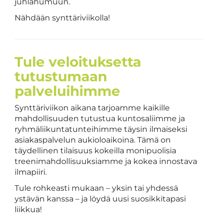
juhlahumuun.
Nähdään synttäriviikolla!
Tule veloituksetta
tutustumaan
palveluihimme
Synttäriviikon aikana tarjoamme kaikille
mahdollisuuden tutustua kuntosaliimme ja
ryhmäliikuntatunteihimme täysin ilmaiseksi
asiakaspalvelun aukioloaikoina. Tämä on
täydellinen tilaisuus kokeilla monipuolisia
treenimahdollisuuksiamme ja kokea innostava
ilmapiiri.
Tule rohkeasti mukaan – yksin tai yhdessä
ystävän kanssa – ja löydä uusi suosikkitapasi
liikkua!