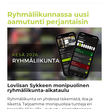
Ryhmäliikunnassa uusi
aamutunti perjantaisin
Loviisan Sykkeen monipuolinen
ryhmäliikunta-aikataulu
Ryhmäliikunta on yhdessä tekemistä, iloa ja
liikettä. Tarjoamme monipuolisia tunteja eri