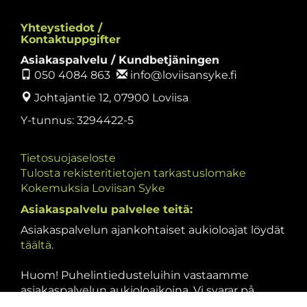
Yhteystiedot /
Kontaktuppgifter
Asiakaspalvelu / Kundbetjäningen
050 4084 863
info@loviisansyke.fi
Johtajantie 12, 07900 Loviisa
Y-tunnus: 3294422-5
Tietosuojaseloste
Tulosta rekisteritietojen tarkastuslomake
Kokemuksia Loviisan Syke
Asiakaspalvelu palvelee teitä:
Asiakaspalvelun ajankohtaiset aukioloajat löydät
täältä
.
Huom! Puhelintiedusteluihin vastaamme
asiakaspalvelun aukioloaikoina. Vi svarar på
telefonförfrågningar under kundbetjäningens