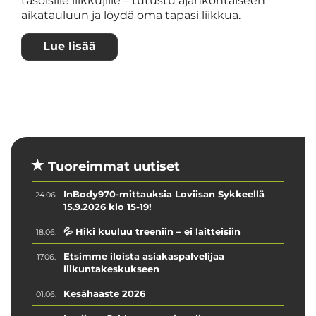
tasoisille liikkujille – tutustu ajankohtaiseen
aikatauluun ja löydä oma tapasi liikkua.
Lue lisää
Tuoreimmat uutiset
InBody970-mittauksia Loviisan Sykkeellä
24.06.
15.9.2026 klo 15-19!
💦 Hiki kuuluu treeniin – ei laitteisiin
18.06.
Etsimme iloista asiakaspalvelijaa
17.06.
liikuntakeskukseen
Kesähaaste 2026
01.06.