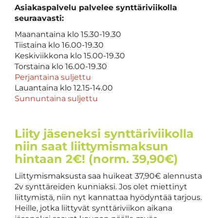
Asiakaspalvelu palvelee synttäriviikolla
seuraavasti:
Maanantaina klo 15.30-19.30
Tiistaina klo 16.00-19.30
Keskiviikkona klo 15.00-19.30
Torstaina klo 16.00-19.30
Perjantaina suljettu
Lauantaina klo 12.15-14.00
Sunnuntaina suljettu
Liity jäseneksi synttäriviikolla
niin saat liittymismaksun
hintaan 2€! (norm. 39,90€)
Liittymismaksusta saa huikeat 37,90€ alennusta
2v synttäreiden kunniaksi. Jos olet miettinyt
liittymistä, niin nyt kannattaa hyödyntää tarjous.
Heille, jotka liittyvät synttäriviikon aikana