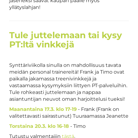
jäseneksi saavat kaupan päälle myös
yllätyslahjan!
Tule juttelemaan tai kysy
PT:ltä vinkkejä
Synttäriviikolla sinulla on mahdollisuus tavata
meidän personal trainereitä! Frank ja Timo ovat
paikalla jakamassa treenivinkkejä ja
vastaamassa kysymyksiin liittyen PT-palveluihin.
Tule rohkeasti juttelemaan ja nappaa
asiantuntijan neuvot oman harjoittelusi tueksi!
Maanantaina 17.3. klo 17-19
- Frank (Frank on
valitettavasti sairastunut) Tuuraamassa Jeanette
Torstaina 20.3. klo 16-18
- Timo
Tutustu valmentajiin
tästä
.