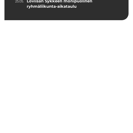
Loviisan Sykkeen monipuolinen
25.05.
ryhmäliikunta-aikataulu