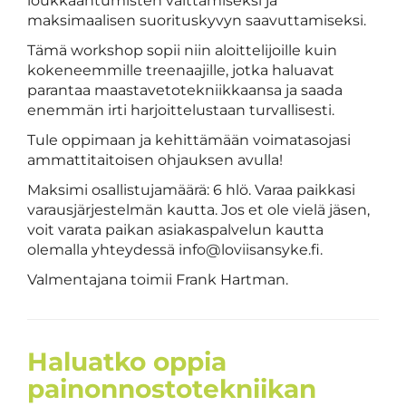
loukkaantumisten välttämiseksi ja
maksimaalisen suorituskyvyn saavuttamiseksi.
Tämä workshop sopii niin aloittelijoille kuin
kokeneemmille treenaajille, jotka haluavat
parantaa maastavetotekniikkaansa ja saada
enemmän irti harjoittelustaan turvallisesti.
Tule oppimaan ja kehittämään voimatasojasi
ammattitaitoisen ohjauksen avulla!
Maksimi osallistujamäärä: 6 hlö. Varaa paikkasi
varausjärjestelmän kautta. Jos et ole vielä jäsen,
voit varata paikan asiakaspalvelun kautta
olemalla yhteydessä info@loviisansyke.fi.
Valmentajana toimii Frank Hartman.
Haluatko oppia
painonnostotekniikan