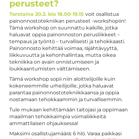
perusteet?
Torstaina 20.3. klo 18.00-19.15
voit osallistua
painonnostotekniikan perusteet -workshopiin!
Tämä workshop on suunnattu kaikille, jotka
haluavat oppia painonnoston perusliikkeet –
tempaus ja työntö – turvallisesti ja tehokkaasti.
Painonnosto kehittää voimaa, räjähtävyyttä,
liikkuvuutta ja kehonhallintaa, mutta oikea
tekniikka on avain onnistumiseen ja
loukkaantumisten välttämiseen.
Tämä workshop sopii niin aloittelijoille kuin
kokeneemmille urheilijoille, jotka haluavat
parantaa painonnostotekniikkaansa ja oppia
nostamaan tehokkaammin ja turvallisemmin.
Tule mukaan kehittämään taitojasi ja oppimaan
maailman tehokkaimpia voimaliikkeitä
ammattilaisen ohjauksessa!
Maksimi osallistujamäärä: 6 hlö. Varaa paikkasi