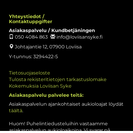
Yhteystiedot /
Kontaktuppgifter
Asiakaspalvelu / Kundbetjäningen
050 4084 863
info@loviisansyke.fi
Johtajantie 12, 07900 Loviisa
Y-tunnus: 3294422-5
Tietosuojaseloste
Tulosta rekisteritietojen tarkastuslomake
Kokemuksia Loviisan Syke
Asiakaspalvelu palvelee teitä:
Asiakaspalvelun ajankohtaiset aukioloajat löydät
täältä
.
Huom! Puhelintiedusteluihin vastaamme
asiakaspalvelun aukioloaikoina. Vi svarar på