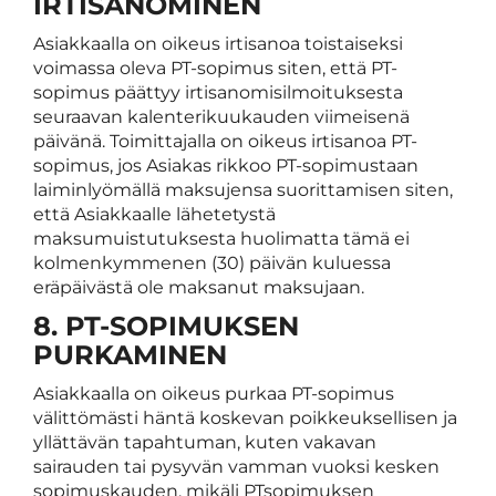
IRTISANOMINEN
Asiakkaalla on oikeus irtisanoa toistaiseksi
voimassa oleva PT-sopimus siten, että PT-
sopimus päättyy irtisanomisilmoituksesta
seuraavan kalenterikuukauden viimeisenä
päivänä. Toimittajalla on oikeus irtisanoa PT-
sopimus, jos Asiakas rikkoo PT-sopimustaan
laiminlyömällä maksujensa suorittamisen siten,
että Asiakkaalle lähetetystä
maksumuistutuksesta huolimatta tämä ei
kolmenkymmenen (30) päivän kuluessa
eräpäivästä ole maksanut maksujaan.
8. PT-SOPIMUKSEN
PURKAMINEN
Asiakkaalla on oikeus purkaa PT-sopimus
välittömästi häntä koskevan poikkeuksellisen ja
yllättävän tapahtuman, kuten vakavan
sairauden tai pysyvän vamman vuoksi kesken
sopimuskauden, mikäli PTsopimuksen