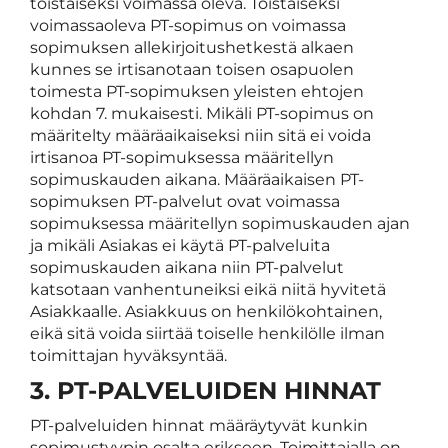
toistaiseksi voimassa oleva. Toistaiseksi
voimassaoleva PT-sopimus on voimassa
sopimuksen allekirjoitushetkestä alkaen
kunnes se irtisanotaan toisen osapuolen
toimesta PT-sopimuksen yleisten ehtojen
kohdan 7. mukaisesti. Mikäli PT-sopimus on
määritelty määräaikaiseksi niin sitä ei voida
irtisanoa PT-sopimuksessa määritellyn
sopimuskauden aikana. Määräaikaisen PT-
sopimuksen PT-palvelut ovat voimassa
sopimuksessa määritellyn sopimuskauden ajan
ja mikäli Asiakas ei käytä PT-palveluita
sopimuskauden aikana niin PT-palvelut
katsotaan vanhentuneiksi eikä niitä hyvitetä
Asiakkaalle. Asiakkuus on henkilökohtainen,
eikä sitä voida siirtää toiselle henkilölle ilman
toimittajan hyväksyntää.
3. PT-PALVELUIDEN HINNAT
PT-palveluiden hinnat määräytyvät kunkin
sopimustyypin osalta erikseen. Toimittajalla on