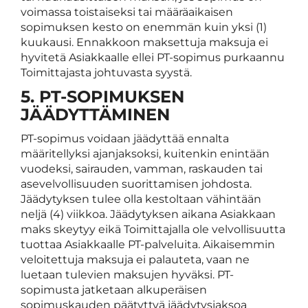
voimassa toistaiseksi tai määräaikaisen
sopimuksen kesto on enemmän kuin yksi (1)
kuukausi. Ennakkoon maksettuja maksuja ei
hyvitetä Asiakkaalle ellei PT-sopimus purkaannu
Toimittajasta johtuvasta syystä.
5. PT-SOPIMUKSEN
JÄÄDYTTÄMINEN
PT-sopimus voidaan jäädyttää ennalta
määritellyksi ajanjaksoksi, kuitenkin enintään
vuodeksi, sairauden, vamman, raskauden tai
asevelvollisuuden suorittamisen johdosta.
Jäädytyksen tulee olla kestoltaan vähintään
neljä (4) viikkoa. Jäädytyksen aikana Asiakkaan
maks skeytyy eikä Toimittajalla ole velvollisuutta
tuottaa Asiakkaalle PT-palveluita. Aikaisemmin
veloitettuja maksuja ei palauteta, vaan ne
luetaan tulevien maksujen hyväksi. PT-
sopimusta jatketaan alkuperäisen
sopimuskauden päätyttyä jäädytysjaksoa