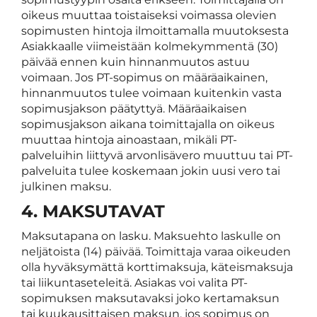
oikeus muuttaa toistaiseksi voimassa olevien
sopimusten hintoja ilmoittamalla muutoksesta
Asiakkaalle viimeistään kolmekymmentä (30)
päivää ennen kuin hinnanmuutos astuu
voimaan. Jos PT-sopimus on määräaikainen,
hinnanmuutos tulee voimaan kuitenkin vasta
sopimusjakson päätyttyä. Määräaikaisen
sopimusjakson aikana toimittajalla on oikeus
muuttaa hintoja ainoastaan, mikäli PT-
palveluihin liittyvä arvonlisävero muuttuu tai PT-
palveluita tulee koskemaan jokin uusi vero tai
julkinen maksu.
4. MAKSUTAVAT
Maksutapana on lasku. Maksuehto laskulle on
neljätoista (14) päivää. Toimittaja varaa oikeuden
olla hyväksymättä korttimaksuja, käteismaksuja
tai liikuntaseteleitä. Asiakas voi valita PT-
sopimuksen maksutavaksi joko kertamaksun
tai kuukausittaisen maksun, jos sopimus on