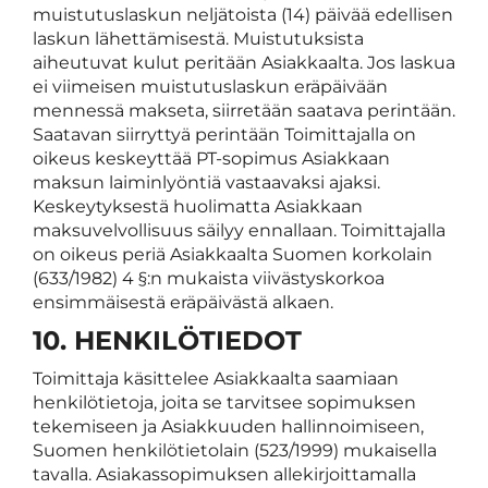
muistutuslaskun neljätoista (14) päivää edellisen
laskun lähettämisestä. Muistutuksista
aiheutuvat kulut peritään Asiakkaalta. Jos laskua
ei viimeisen muistutuslaskun eräpäivään
mennessä makseta, siirretään saatava perintään.
Saatavan siirryttyä perintään Toimittajalla on
oikeus keskeyttää PT-sopimus Asiakkaan
maksun laiminlyöntiä vastaavaksi ajaksi.
Keskeytyksestä huolimatta Asiakkaan
maksuvelvollisuus säilyy ennallaan. Toimittajalla
on oikeus periä Asiakkaalta Suomen korkolain
(633/1982) 4 §:n mukaista viivästyskorkoa
ensimmäisestä eräpäivästä alkaen.
10. HENKILÖTIEDOT
Toimittaja käsittelee Asiakkaalta saamiaan
henkilötietoja, joita se tarvitsee sopimuksen
tekemiseen ja Asiakkuuden hallinnoimiseen,
Suomen henkilötietolain (523/1999) mukaisella
tavalla. Asiakassopimuksen allekirjoittamalla