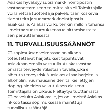
Asiakas hyväksyy suoramarkkinointipostin
vastaanottamiseen toimittajalta eli Toimittajalla
voi lähettää tuotteita ja palveluitaan koskevia
tiedotteita ja suoramarkkinointipostia
asiakkaalle. Asiakas voi kuitenkin milloin tahansa
ilmoittaa suostumuksensa rajoittamisesta tai
sen peruuttamisesta.
11. TURVALLISUUSSÄÄNNÖT
PT-sopimuksen voimassaolon aikana
toteutettavat harjoitukset tapahtuvat
Asiakkaan omalla vastuulla. Asiakas vastaa
omasta terveydentilastaan tavalla, joka ei
aiheuta terveysriskiä. Asiakas ei saa harjoitella
alkoholin, huumausaineiden tai kiellettyjen
doping-aineiden vaikutuksen alaisena.
Toimittajalla on oikeus kieltäytyä tuottamasta
PT-palveluita Asiakkaalle, jos on ilmeistä Asiakas
rikkoo tässä sopimuksessa mainittuja
turvallisuussääntöjä.