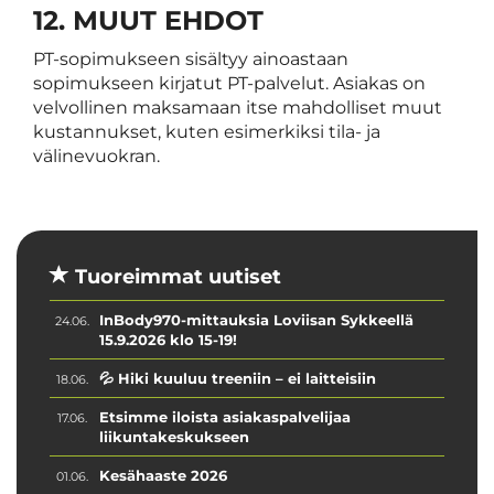
12. MUUT EHDOT
PT-sopimukseen sisältyy ainoastaan
sopimukseen kirjatut PT-palvelut. Asiakas on
velvollinen maksamaan itse mahdolliset muut
kustannukset, kuten esimerkiksi tila- ja
välinevuokran.
Tuoreimmat uutiset
InBody970-mittauksia Loviisan Sykkeellä
24.06.
15.9.2026 klo 15-19!
💦 Hiki kuuluu treeniin – ei laitteisiin
18.06.
Etsimme iloista asiakaspalvelijaa
17.06.
liikuntakeskukseen
Kesähaaste 2026
01.06.