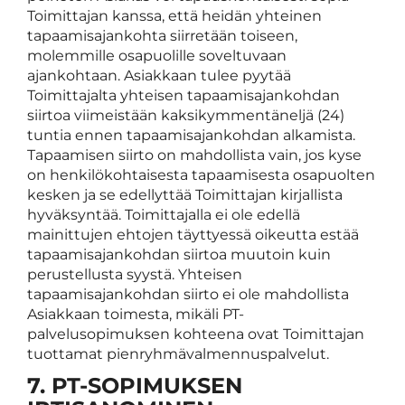
Toimittajan kanssa, että heidän yhteinen
tapaamisajankohta siirretään toiseen,
molemmille osapuolille soveltuvaan
ajankohtaan. Asiakkaan tulee pyytää
Toimittajalta yhteisen tapaamisajankohdan
siirtoa viimeistään kaksikymmentäneljä (24)
tuntia ennen tapaamisajankohdan alkamista.
Tapaamisen siirto on mahdollista vain, jos kyse
on henkilökohtaisesta tapaamisesta osapuolten
kesken ja se edellyttää Toimittajan kirjallista
hyväksyntää. Toimittajalla ei ole edellä
mainittujen ehtojen täyttyessä oikeutta estää
tapaamisajankohdan siirtoa muutoin kuin
perustellusta syystä. Yhteisen
tapaamisajankohdan siirto ei ole mahdollista
Asiakkaan toimesta, mikäli PT-
palvelusopimuksen kohteena ovat Toimittajan
tuottamat pienryhmävalmennuspalvelut.
7. PT-SOPIMUKSEN