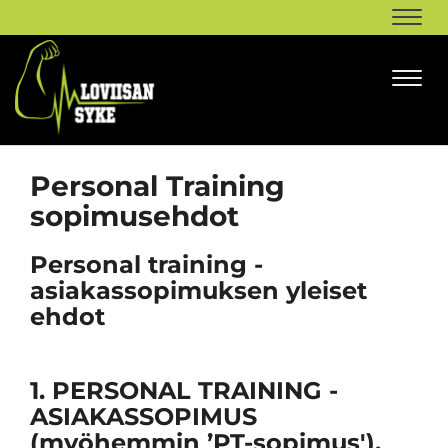
Navi
Navi
Personal Training
sopimusehdot
Personal training -
asiakassopimuksen yleiset
ehdot
1. PERSONAL TRAINING -
ASIAKASSOPIMUS
(myöhemmin ’PT-sopimus').