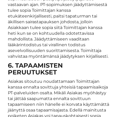
vastaavan ajan. PT-sopimuksen jäädyttämisestä
tulee sopia Toimittajan kanssa
etukäteenkirjallisesti, paitsi tapaturman tai
äkillisen sairastapauksen johdosta, jolloin
Asiakkaan tulee sopia siitä Toimittajan kanssa
heti kun se on kohtuudella odotettavissa
mahdollista. Jäädyttämiseen vaaditaan
lääkärintodistus tai virallinen todistus
asevelvollisuuden suorittamisesta. Toimittaja
vahvistaa myöntämänsä jäädytyksen kirjallisesti.
6. TAPAAMISTEN
PERUUTUKSET
Asiakas sitoutuu noudattamaan Toimittajan
kanssa ennalta sovittuja yhteisiä tapaamisaikoja
PT-palveluiden osalta. Mikäli Asiakas myöhästyy
tai jättää saapumatta ennalta sovittuun
tapaamiseen niin hänelle ei korvata käyttämättä
jäänyttä osaa tapaamisajasta. Edellä mainitusta
poiketen Asiakas voi tapauskohtaisesti sopia