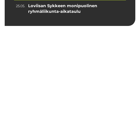
Loviisan Sykkeen monipuolinen
25.05.
ryhmäliikunta-aikataulu