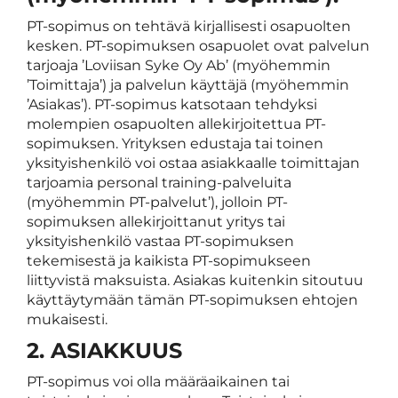
PT-sopimus on tehtävä kirjallisesti osapuolten
kesken. PT-sopimuksen osapuolet ovat palvelun
tarjoaja ’Loviisan Syke Oy Ab’ (myöhemmin
’Toimittaja’) ja palvelun käyttäjä (myöhemmin
’Asiakas’). PT-sopimus katsotaan tehdyksi
molempien osapuolten allekirjoitettua PT-
sopimuksen. Yrityksen edustaja tai toinen
yksityishenkilö voi ostaa asiakkaalle toimittajan
tarjoamia personal training-palveluita
(myöhemmin PT-palvelut’), jolloin PT-
sopimuksen allekirjoittanut yritys tai
yksityishenkilö vastaa PT-sopimuksen
tekemisestä ja kaikista PT-sopimukseen
liittyvistä maksuista. Asiakas kuitenkin sitoutuu
käyttäytymään tämän PT-sopimuksen ehtojen
mukaisesti.
2. ASIAKKUUS
PT-sopimus voi olla määräaikainen tai