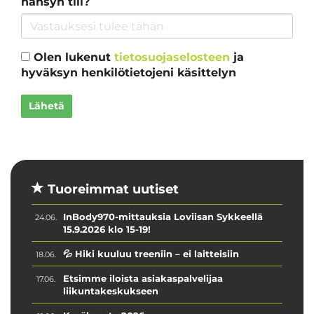
hänsyn till?
Olen lukenut
tietosuojaselosteen
ja
hyväksyn henkilötietojeni käsittelyn
Lähetä
Tuoreimmat uutiset
InBody970-mittauksia Loviisan Sykkeellä
24.06.
15.9.2026 klo 15-19!
💦 Hiki kuuluu treeniin – ei laitteisiin
18.06.
Etsimme iloista asiakaspalvelijaa
17.06.
liikuntakeskukseen