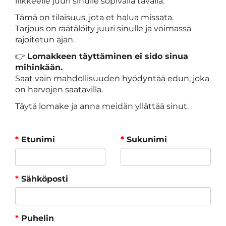
liikkeelle juuri sinulle sopivalla tavalla.
Tämä on tilaisuus, jota et halua missata.
Tarjous on räätälöity juuri sinulle ja voimassa
rajoitetun ajan.
👉
Lomakkeen täyttäminen ei sido sinua
mihinkään.
Saat vain mahdollisuuden hyödyntää edun, joka
on harvojen saatavilla.
Täytä lomake ja anna meidän yllättää sinut.
*
Etunimi
*
Sukunimi
*
Sähköposti
*
Puhelin