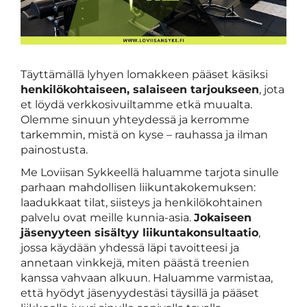
Täyttämällä lyhyen lomakkeen pääset käsiksi
henkilökohtaiseen, salaiseen tarjoukseen
, jota
et löydä verkkosivuiltamme etkä muualta.
Olemme sinuun yhteydessä ja kerromme
tarkemmin, mistä on kyse – rauhassa ja ilman
painostusta.
Me Loviisan Sykkeellä haluamme tarjota sinulle
parhaan mahdollisen liikuntakokemuksen:
laadukkaat tilat, siisteys ja henkilökohtainen
palvelu ovat meille kunnia-asia.
Jokaiseen
jäsenyyteen sisältyy liikuntakonsultaatio
,
jossa käydään yhdessä läpi tavoitteesi ja
annetaan vinkkejä, miten päästä treenien
kanssa vahvaan alkuun. Haluamme varmistaa,
että hyödyt jäsenyydestäsi täysillä ja pääset