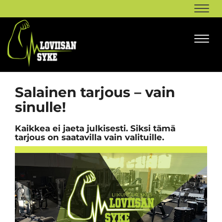
Navi
Navi
Salainen tarjous – vain
sinulle!
Kaikkea ei jaeta julkisesti. Siksi tämä
tarjous on saatavilla vain valituille.