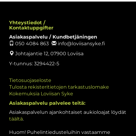
Yhteystiedot /
Kontaktuppgifter
Asiakaspalvelu / Kundbetjäningen
050 4084 863
info@loviisansyke.fi
Johtajantie 12, 07900 Loviisa
Y-tunnus: 3294422-5
Tietosuojaseloste
Tulosta rekisteritietojen tarkastuslomake
Kokemuksia Loviisan Syke
Asiakaspalvelu palvelee teitä:
Asiakaspalvelun ajankohtaiset aukioloajat löydät
täältä
.
Huom! Puhelintiedusteluihin vastaamme