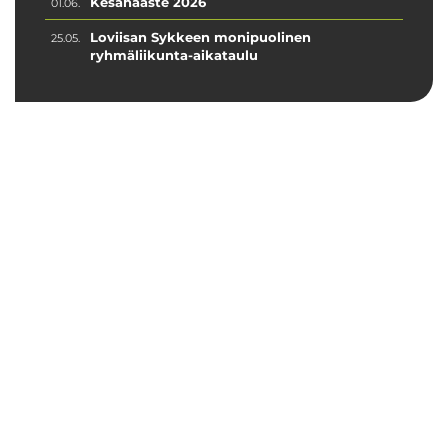
Kesähaaste 2026
01.06.
Loviisan Sykkeen monipuolinen
25.05.
ryhmäliikunta-aikataulu