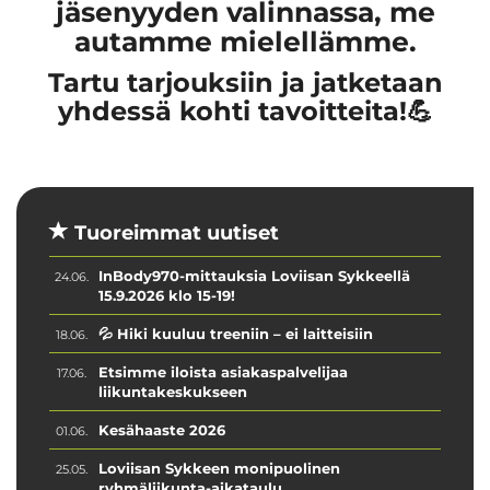
jäsenyyden valinnassa, me
autamme mielellämme.
Tartu tarjouksiin ja jatketaan
yhdessä kohti tavoitteita!💪
Tuoreimmat uutiset
InBody970-mittauksia Loviisan Sykkeellä
24.06.
15.9.2026 klo 15-19!
💦 Hiki kuuluu treeniin – ei laitteisiin
18.06.
Etsimme iloista asiakaspalvelijaa
17.06.
liikuntakeskukseen
Kesähaaste 2026
01.06.
Loviisan Sykkeen monipuolinen
25.05.
ryhmäliikunta-aikataulu