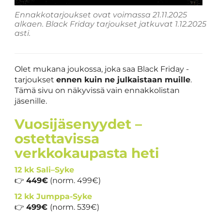
Ennakkotarjoukset ovat voimassa 21.11.2025
alkaen. Black Friday tarjoukset jatkuvat 1.12.2025
asti.
Olet mukana joukossa, joka saa Black Friday -
tarjoukset
ennen kuin ne julkaistaan muille
.
Tämä sivu on näkyvissä vain ennakkolistan
jäsenille.
Vuosijäsenyydet –
ostettavissa
verkkokaupasta heti
12 kk Sali–Syke
👉
449€
(norm. 499€)
12 kk Jumppa-Syke
👉
499€
(norm. 539€)