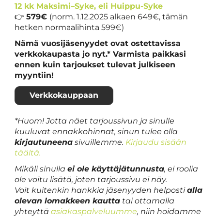
12 kk Maksimi–Syke, eli Huippu-Syke
👉
579€
(norm. 1.12.2025 alkaen 649€, tämän
hetken normaalihinta 599€)
Nämä vuosijäsenyydet ovat ostettavissa
verkkokaupasta jo nyt.* Varmista paikkasi
ennen kuin tarjoukset tulevat julkiseen
myyntiin!
Verkkokauppaan
*Huom! Jotta näet tarjoussivun ja sinulle
kuuluvat ennakkohinnat, sinun tulee olla
kirjautuneena
sivuillemme.
Kirjaudu sisään
täältä.
Mikäli sinulla
ei ole käyttäjätunnusta
, ei roolia
ole voitu lisätä, joten tarjoussivu ei näy.
Voit kuitenkin hankkia jäsenyyden helposti
alla
olevan lomakkeen kautta
tai ottamalla
yhteyttä
asiakaspalveluumme
, niin hoidamme