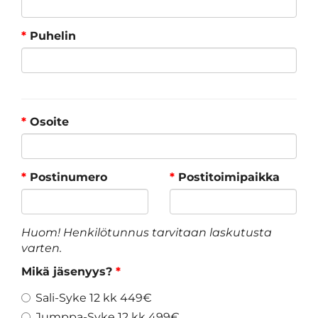
*
Puhelin
*
Osoite
*
Postinumero
*
Postitoimipaikka
Huom! Henkilötunnus tarvitaan laskutusta
varten.
Mikä jäsenyys?
*
Sali-Syke 12 kk 449€
Jumppa-Syke 12 kk 499€