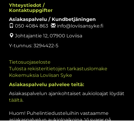
Yhteystiedot /
Kontaktuppgifter
Asiakaspalvelu / Kundbetjäningen
050 4084 863
info@loviisansyke.fi
Johtajantie 12, 07900 Loviisa
Y-tunnus: 3294422-5
Tietosuojaseloste
Tulosta rekisteritietojen tarkastuslomake
Kokemuksia Loviisan Syke
Asiakaspalvelu palvelee teitä:
Asiakaspalvelun ajankohtaiset aukioloajat löydät
täältä
.
Huom! Puhelintiedusteluihin vastaamme
asiakaspalvelun aukioloaikoina. Vi svarar på
telefonförfrågningar under kundbetjäningens
öppettider.