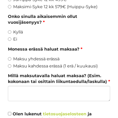
Maksimi-Syke 12 kk 579€ (Huippu-Syke)
Onko sinulla aikaisemmin ollut
vuosijäsenyys?
*
Kyllä
Ei
Monessa erässä haluat maksaa?
*
Maksu yhdessä erässä
Maksu kahdessa erässä (1 erä / kuukausi)
Millä maksutavalla haluat maksaa? (Esim.
kokonaan tai osittain liikuntaedulla/laskulla)
*
Olen lukenut
tietosuojaselosteen
ja