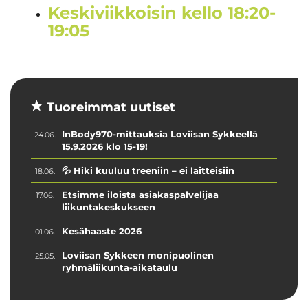
Keskiviikkoisin kello 18:20-
19:05
Tuoreimmat uutiset
InBody970-mittauksia Loviisan Sykkeellä
24.06.
15.9.2026 klo 15-19!
💦 Hiki kuuluu treeniin – ei laitteisiin
18.06.
Etsimme iloista asiakaspalvelijaa
17.06.
liikuntakeskukseen
Kesähaaste 2026
01.06.
Loviisan Sykkeen monipuolinen
25.05.
ryhmäliikunta-aikataulu