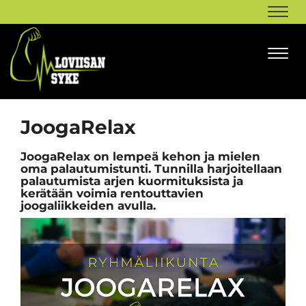
Navi
Navi
JoogaRelax
JoogaRelax on lempeä kehon ja mielen
oma palautumistunti. Tunnilla harjoitellaan
palautumista arjen kuormituksista ja
kerätään voimia rentouttavien
joogaliikkeiden avulla.