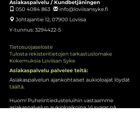
Asiakaspalvelu / Kundbetjäningen
050 4084 863
info@loviisansyke.fi
Johtajantie 12, 07900 Loviisa
Y-tunnus: 3294422-5
Tietosuojaseloste
Tulosta rekisteritietojen tarkastuslomake
Kokemuksia Loviisan Syke
Asiakaspalvelu palvelee teitä:
Asiakaspalvelun ajankohtaiset aukioloajat löydät
täältä
.
Huom! Puhelintiedusteluihin vastaamme
asiakaspalvelun aukioloaikoina. Vi svarar på
telefonförfrågningar under kundbetjäningens
öppettider.
Seuraa Sipoon Sykettä somessa