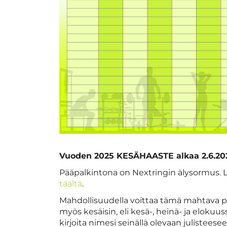
Vuoden 2025 KESÄHAASTE alkaa 2.6.20
Pääpalkintona on Nextringin älysormus. 
täältä
.
Mahdollisuudella voittaa tämä mahtava
myös kesäisin, eli kesä-, heinä- ja elokuu
kirjoita nimesi seinällä olevaan julistees