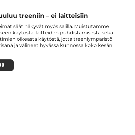
uuluu treeniin – ei laitteisiin
imät säät näkyvät myös salilla. Muistutamme
keen käytöstä, laitteiden puhdistamisesta sekä
ttimien oikeasta käytöstä, jotta treeniympäristö
yisänä ja välineet hyvässä kunnossa koko kesän
ää