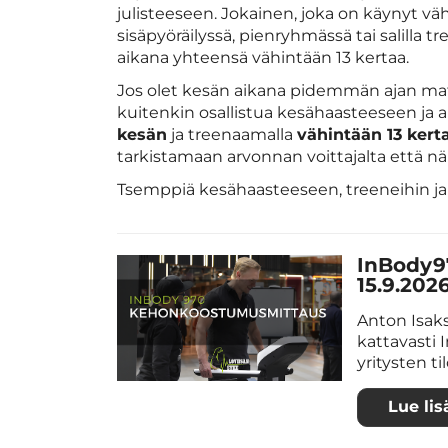
julisteeseen. Jokainen, joka on käynyt vä
sisäpyöräilyssä, pienryhmässä tai salilla t
aikana yhteensä vähintään 13 kertaa.
Jos olet kesän aikana pidemmän ajan matkoi
kuitenkin osallistua kesähaasteeseen ja 
kesän
ja treenaamalla
vähintään 13 kerta
tarkistamaan arvonnan voittajalta että n
Tsemppiä kesähaasteeseen, treeneihin ja 
InBody97
15.9.2026
Anton Isak
kattavasti
yritysten t
Lue lis