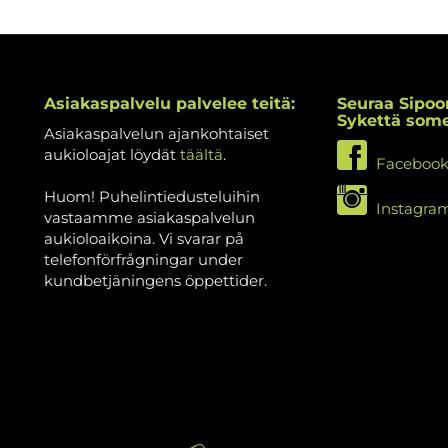
Asiakaspalvelu palvelee teitä:
Seuraa Sipoo
Sykettä som
Asiakaspalvelun ajankohtaiset
aukioloajat löydät
täältä
.
Faceboo
Huom! Puhelintiedusteluihin
Instagra
vastaamme asiakaspalvelun
aukioloaikoina. Vi svarar på
telefonförfrågningar under
kundbetjäningens öppettider.