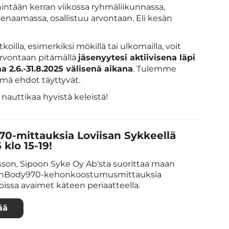
hintään kerran viikossa ryhmäliikunnassa,
reenaamassa, osallistuu arvontaan. Eli kesän
lla, esimerkiksi mökillä tai ulkomailla, voit
arvontaan pitämällä
jäsenyytesi aktiivisena läpi
a 2.6.-31.8.2025 välisenä aikana
. Tulemme
ämä ehdot täyttyvät.
nauttikaa hyvistä keleistä!
0-mittauksia Loviisan Sykkeellä
 klo 15-19!
sson, Sipoon Syke Oy Ab'sta suorittaa maan
 InBody970-kehonkoostumusmittauksia
iloissa avaimet käteen periaatteella.
ää