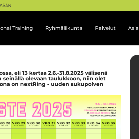
ISÄÄN
onal Training
Ryhmäliikunta
Palvelut
Asi
sa, eli 13 kertaa 2.6.-31.8.2025 välisenä
n seinällä olevaan taulukkoon, niin olet
tona on nextRing - uuden sukupolven