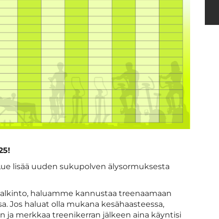
25!
Lue lisää uuden sukupolven älysormuksesta
 palkinto, haluamme kannustaa treenaamaan
ssa. Jos haluat olla mukana kesähaasteessa,
een ja merkkaa treenikerran jälkeen aina käyntisi