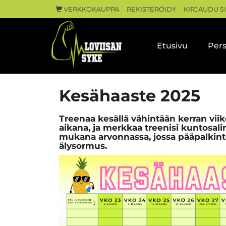
VERKKOKAUPPA
REKISTERÖIDY
KIRJAUDU S
Etusivu
Pers
Kesähaaste 2025
Treenaa kesällä vähintään kerran viikos
aikana, ja merkkaa treenisi kuntosali
mukana arvonnassa, jossa pääpalkin
älysormus.