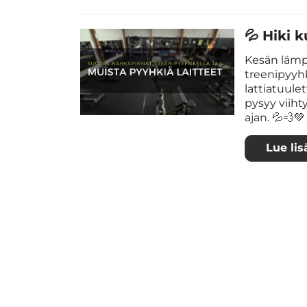
💦 Hiki k
Kesän lämp
treenipyyh
lattiatuule
pysyy viiht
ajan. 💦💨💚
Lue lis