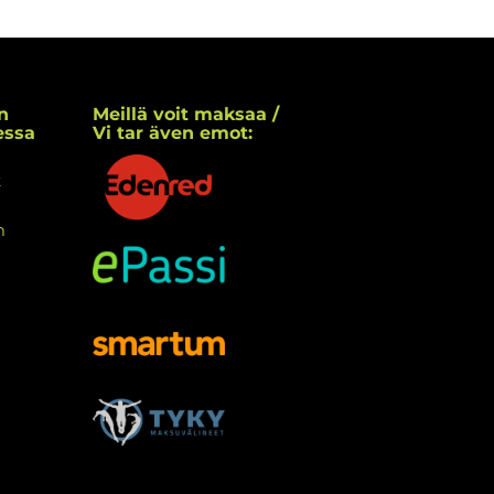
n
Meillä voit maksaa /
essa
Vi tar även emot:
k
m