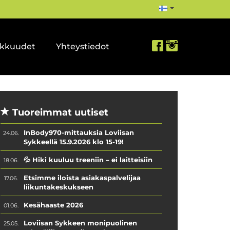
akkuudet
Yhteystiedot
Tuoreimmat uutiset
InBody970-mittauksia Loviisan
24.06.
Sykkeellä 15.9.2026 klo 15-19!
💦 Hiki kuuluu treeniin – ei laitteisiin
18.06.
Etsimme iloista asiakaspalvelijaa
17.06.
liikuntakeskukseen
Kesähaaste 2026
01.06.
Loviisan Sykkeen monipuolinen
25.05.